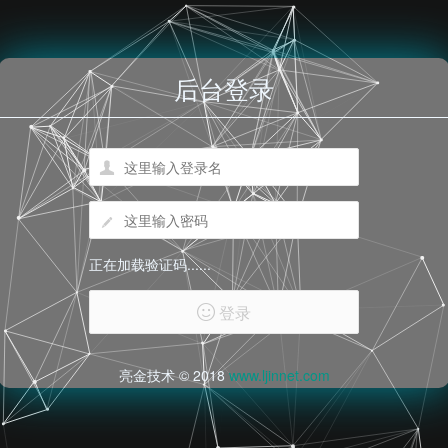
后台登录


正在加载验证码......
登录

亮金技术 © 2018
www.ljinnet.com