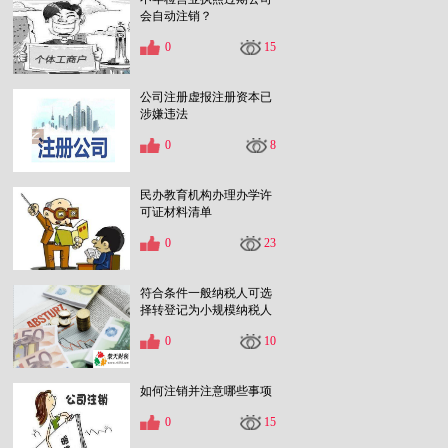
会自动注销？
0
15
公司注册虚报注册资本已
涉嫌违法
0
8
民办教育机构办理办学许
可证材料清单
0
23
符合条件一般纳税人可选
择转登记为小规模纳税人
0
10
如何注销并注意哪些事项
0
15