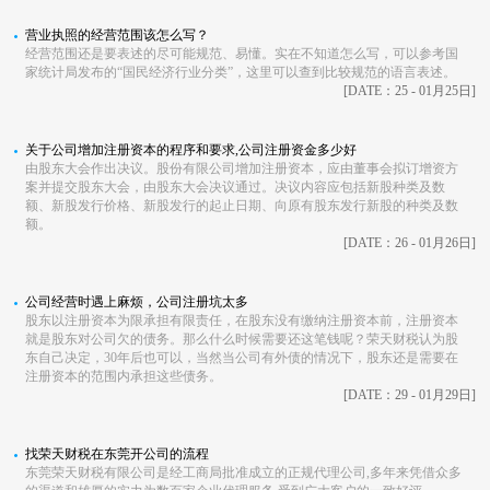
营业执照的经营范围该怎么写？
经营范围还是要表述的尽可能规范、易懂。实在不知道怎么写，可以参考国
家统计局发布的“国民经济行业分类”，这里可以查到比较规范的语言表述。
[DATE：25 - 01月25日]
关于公司增加注册资本的程序和要求,公司注册资金多少好
由股东大会作出决议。股份有限公司增加注册资本，应由董事会拟订增资方
案并提交股东大会，由股东大会决议通过。决议内容应包括新股种类及数
额、新股发行价格、新股发行的起止日期、向原有股东发行新股的种类及数
额。
[DATE：26 - 01月26日]
公司经营时遇上麻烦，公司注册坑太多
股东以注册资本为限承担有限责任，在股东没有缴纳注册资本前，注册资本
就是股东对公司欠的债务。那么什么时候需要还这笔钱呢？荣天财税认为股
东自己决定，30年后也可以，当然当公司有外债的情况下，股东还是需要在
注册资本的范围内承担这些债务。
[DATE：29 - 01月29日]
找荣天财税在东莞开公司的流程
东莞荣天财税有限公司是经工商局批准成立的正规代理公司,多年来凭借众多