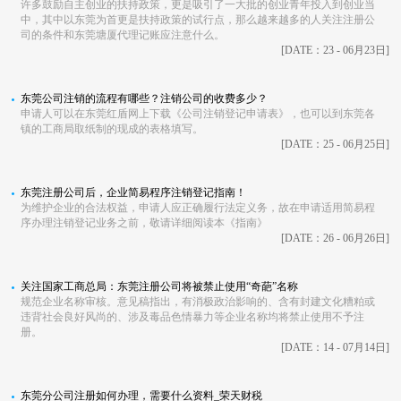
许多鼓励自主创业的扶持政策，更是吸引了一大批的创业青年投入到创业当
中，其中以东莞为首更是扶持政策的试行点，那么越来越多的人关注注册公
司的条件和东莞塘厦代理记账应注意什么。
[DATE：23 - 06月23日]
东莞公司注销的流程有哪些？注销公司的收费多少？
申请人可以在东莞红盾网上下载《公司注销登记申请表》，也可以到东莞各
镇的工商局取纸制的现成的表格填写。
[DATE：25 - 06月25日]
东莞注册公司后，企业简易程序注销登记指南！
为维护企业的合法权益，申请人应正确履行法定义务，故在申请适用简易程
序办理注销登记业务之前，敬请详细阅读本《指南》
[DATE：26 - 06月26日]
关注国家工商总局：东莞注册公司将被禁止使用“奇葩”名称
规范企业名称审核。意见稿指出，有消极政治影响的、含有封建文化糟粕或
违背社会良好风尚的、涉及毒品色情暴力等企业名称均将禁止使用不予注
册。
[DATE：14 - 07月14日]
东莞分公司注册如何办理，需要什么资料_荣天财税