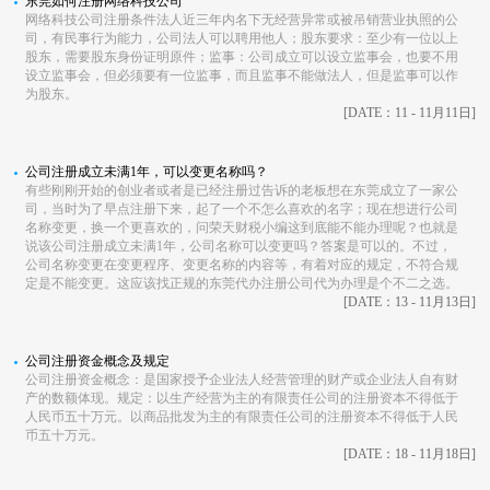
东莞如何注册网络科技公司
网络科技公司注册条件法人近三年内名下无经营异常或被吊销营业执照的公
司，有民事行为能力，公司法人可以聘用他人；股东要求：至少有一位以上
股东，需要股东身份证明原件；监事：公司成立可以设立监事会，也要不用
设立监事会，但必须要有一位监事，而且监事不能做法人，但是监事可以作
为股东。
[DATE：11 - 11月11日]
公司注册成立未满1年，可以变更名称吗？
有些刚刚开始的创业者或者是已经注册过告诉的老板想在东莞成立了一家公
司，当时为了早点注册下来，起了一个不怎么喜欢的名字；现在想进行公司
名称变更，换一个更喜欢的，问荣天财税小编这到底能不能办理呢？也就是
说该公司注册成立未满1年，公司名称可以变更吗？答案是可以的。不过，
公司名称变更在变更程序、变更名称的内容等，有着对应的规定，不符合规
定是不能变更。这应该找正规的东莞代办注册公司代为办理是个不二之选。
[DATE：13 - 11月13日]
公司注册资金概念及规定
公司注册资金概念：是国家授予企业法人经营管理的财产或企业法人自有财
产的数额体现。规定：以生产经营为主的有限责任公司的注册资本不得低于
人民币五十万元。以商品批发为主的有限责任公司的注册资本不得低于人民
币五十万元。
[DATE：18 - 11月18日]