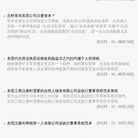
怎样查询东莞公司注册资本？
登录全国企业信用信息公示系统，选择企业\公司\团体所在省市，点击进入
后第一个菜单项就是 "企业信息查询"，输入"企业名称"或者是"注册号"以及
后面的"验证码"后，点击搜索就能看到"企业信息"，进一步点击就能看见其
他详细的信息。
[DATE：15 - 08月15日]
东莞代办营业执照后税收风险提示之代扣代缴个人所得税
税收缴纳中非常普通且常见的一个税种，虽然看似简单，在实际东莞做账报
税却有许多财务人员会遇到各种捉摸不透的问题甚至会出现许多错误。
[DATE：16 - 08月16日]
东莞工商注册时需要的自然人独资有限公司设执行董事章程范本章程
荣天会计经过10余年的工作经验，现在总结出最近的公司章程和相关细节。
东莞工商注册时需要的自然人独资有限公司设执行董事章程范本章程
[DATE：12 - 10月12日]
东莞注册外商独资一人有限公司设执行董事章程范本
[DATE：13 - 10月13日]