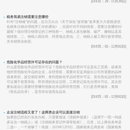
[DATE：29 - 11月29日]
税务简易注销需要注意哪些
针对“注销难”的问题，近日又出台《关于深化“放管服”改革更大力度推进优
化税务注销办理程序工作的通知》，但是针对不同的情形，需要注意哪些问
题呢？须办理注销登记的三种情形一、纳税人发生解散、破产、撤销以及其
他情形。二、纳税人因住所、经营地点变动。三、纳税人被工商行政管理机
关吊销营业执照。
[DATE：02 - 12月02日]
危险化学品经营许可证存在的问题？ ​
什么是危险化学品经营许可证？危险化学品经营许可证是化工贸易，或者其
他经营危险化学品的企业，在经营前，需要向安监局提出公司所需要的品种
或者类别，提交相应资料，拿到危险化学品经营许可证。首先危化品经营许
可证属于前置审批，即所谓的先证后照，工商登记前先办理许可证。其次您
要知道自己需要经营哪些危险化学品即经营范围，它们是否带储存，查阅
《危化品目录》，是否存在该危化品名.
[DATE：02 - 12月02日]
企业注销流程又变了！这两类企业可以直接注销
如果您已经实行实名办税，只需要报送《清税申报表》（适用于一照一码或
多证合一纳税人）或《注销税务登记申请审批表》。注意，以上两份表单是
二选一，一个就够了！依据：2019年5月9日，国家税务总局发布《国家税务