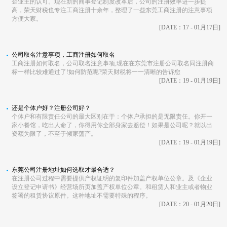
企业主的认可。现在新的商事登记制度改革后，公司的注册效率进一步提
高，荣天财税也专注工商注册十余年，整理了一些东莞工商注册的注意事项
方便大家。
[DATE：17 - 01月17日]
公司取名注意事项，工商注册如何取名
工商注册如何取名，公司取名注意事项,现在在东莞市注册公司取名同注册商
标一样比较难通过了!如何防范呢?荣天财税将一一清晰的告诉您
[DATE：19 - 01月19日]
还是个体户好？注册公司好？
个体户和有限责任公司的最大区别在于：个体户承担的是无限责任。你开一
家小餐馆，吃出人命了，你得用你全部身家去赔偿！如果是公司呢？就以出
资额为限了，不至于倾家荡产。
[DATE：19 - 01月19日]
东莞公司注册地址如何选取才最合适？
在注册公司过程中需要提供产权证明的复印件加盖产权单位公章。及《企业
设立登记申请书》经营场所页加盖产权单位公章。和租赁人和业主或者物业
签署的租赁协议原件。这种地址不需要特殊的程序。
[DATE：20 - 01月20日]