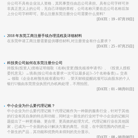
分公司不具有企业法人资格，其民事责任由总公司承担。具有公司字样可并
非真正意义上的公司，无自己详细的章程，公司名称只要在总公司名称后加
上分公司字样即可。那么注册东莞注册分公司需要什么资料?
[DATE：19 - 07月19日]
2018 年东莞工商注册手续办理流程及详细材料
在东莞申请工商注册需要提供哪些材料,对注册资金有什么要求？
[DATE：25 - 07月25日]
科技类公司如何在东莞注册分公司
持股东(投资人)资格证明领取《名称(变更)预先核准申请书》、《投资人授权
委托意见》→填表(按公司命名要求一次可以最多起3--5个名称备查)→ 交表
→ 领取《企业名称预先核准通知书》，荣天财税提醒此项可以由股东的个人
银行U顿由东莞营业执照代办机构处理，不用拍照。
[DATE：01 - 08月01日]
中小企业为什么要代理记账？
中小企业为什么要代理记账？代理记账作为一种新的服务行业，针对于其他
的行业有其自身的特点和功能，同时这一新生的行业对于中小企业的记账问
题提出了一种更准确、更合理、更高效的处理方式。代理记账行业在其他国
家，已成为一个全面的会计解决方案的典范。但是，在中国范围内仍然是一
个新生的产品，其功能和优势尚未得到的充分显示。
[DATE：08 - 08月08日]