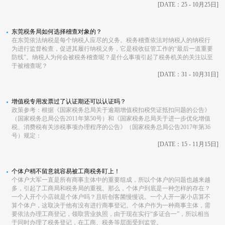
[DATE：25 - 10月25日]
东莞税务局如何选择稽查对象的？
在东莞依法纳税是每个纳税人应尽的义务。税务稽查依法对纳税人的纳税行
为进行监督检查，促进其履行纳税义务，它是税收征管工作的“最后一道重要
防线”。纳税人为何会被税务稽查呢？是什么事项引起了税务机关的关注以至
于被稽查呢？
[DATE：31 - 10月31日]
增值税专用发票过了认证期还可以认证吗？
政策参考：根据《国家税务总局关于逾期增值税扣税凭证抵扣问题的公告》
（国家税务总局公告2011年第50号）和《国家税务总局关于进一步优化增值
税、消费税有关涉税事项办理程序的公告》（国家税务总局公告2017年第36
号）规定：
[DATE：15 - 11月15日]
个体户稍不留意就容易被工商税务盯上！
个体户大军一直是所有商事主体中的重要组成，所以个体户的问题也越来越
多，引起了工商局和税务局的重视。那么，个体户到底是一种怎样的存在？
一个人开个小店就是个体户吗？且听创客菌慢慢说。一个人开一家小店算不
算个体户，这取决于他有没有进行商事登记。个体户作为一种商事主体，需
要依法办理工商登记，领取营业执照，由于现在实行“多证合一”，所以相当
于同时办理了税务登记，在工商、税务等层面受到监管。