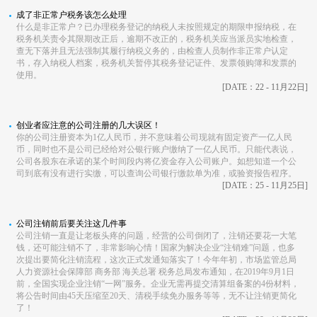
成了非正常户税务该怎么处理
什么是非正常户？已办理税务登记的纳税人未按照规定的期限申报纳税，在
税务机关责令其限期改正后，逾期不改正的，税务机关应当派员实地检查，
查无下落并且无法强制其履行纳税义务的，由检查人员制作非正常户认定
书，存入纳税人档案，税务机关暂停其税务登记证件、发票领购簿和发票的
使用。
[DATE：22 - 11月22日]
创业者应注意的公司注册的几大误区！
你的公司注册资本为1亿人民币，并不意味着公司现就有固定资产一亿人民
币，同时也不是公司已经给对公银行账户缴纳了一亿人民币。只能代表说，
公司各股东在承诺的某个时间段内将亿资金存入公司账户。如想知道一个公
司到底有没有进行实缴，可以查询公司银行缴款单为准，或验资报告程序。
[DATE：25 - 11月25日]
公司注销前后要关注这几件事
公司注销一直是让老板头疼的问题，经营的公司倒闭了，注销还要花一大笔
钱，还可能注销不了，非常影响心情！国家为解决企业“注销难”问题，也多
次提出要简化注销流程，这次正式发通知落实了！今年年初，市场监管总局
人力资源社会保障部 商务部 海关总署 税务总局发布通知，在2019年9月1日
前，全国实现企业注销“一网”服务。企业无需再提交清算组备案的4份材料，
将公告时间由45天压缩至20天、清税手续免办服务等等，无不让注销更简化
了！