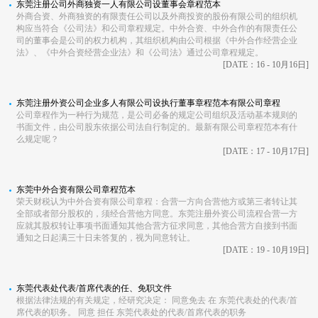
东莞注册公司外商独资一人有限公司设董事会章程范本
外商合资、外商独资的有限责任公司以及外商投资的股份有限公司的组织机
构应当符合《公司法》和公司章程规定。中外合资、中外合作的有限责任公
司的董事会是公司的权力机构，其组织机构由公司根据《中外合作经营企业
法》、《中外合资经营企业法》和《公司法》通过公司章程规定。
[DATE：16 - 10月16日]
东莞注册外资公司企业多人有限公司设执行董事章程范本有限公司章程
公司章程作为一种行为规范，是公司必备的规定公司组织及活动基本规则的
书面文件，由公司股东依据公司法自行制定的。最新有限公司章程范本有什
么规定呢？
[DATE：17 - 10月17日]
东莞中外合资有限公司章程范本
荣天财税认为中外合资有限公司章程：合营一方向合营他方或第三者转让其
全部或者部分股权的，须经合营他方同意。东莞注册外资公司流程合营一方
应就其股权转让事项书面通知其他合营方征求同意，其他合营方自接到书面
通知之日起满三十日未答复的，视为同意转让。
[DATE：19 - 10月19日]
东莞代表处代表/首席代表的任、免职文件
根据法律法规的有关规定，经研究决定： 同意免去 在 东莞代表处的代表/首
席代表的职务。 同意 担任 东莞代表处的代表/首席代表的职务