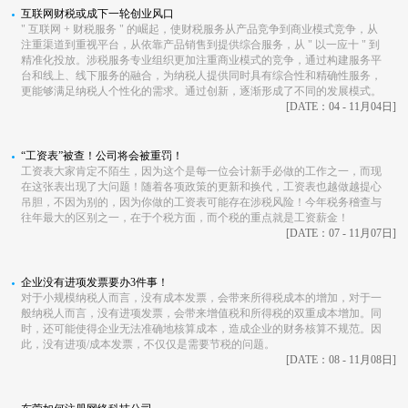
互联网财税或成下一轮创业风口
" 互联网 + 财税服务 " 的崛起，使财税服务从产品竞争到商业模式竞争，从
注重渠道到重视平台，从依靠产品销售到提供综合服务，从 " 以一应十 " 到
精准化投放。涉税服务专业组织更加注重商业模式的竞争，通过构建服务平
台和线上、线下服务的融合，为纳税人提供同时具有综合性和精确性服务，
更能够满足纳税人个性化的需求。通过创新，逐渐形成了不同的发展模式。
[DATE：04 - 11月04日]
“工资表”被查！公司将会被重罚！
工资表大家肯定不陌生，因为这个是每一位会计新手必做的工作之一，而现
在这张表出现了大问题！随着各项政策的更新和换代，工资表也越做越提心
吊胆，不因为别的，因为你做的工资表可能存在涉税风险！今年税务稽查与
往年最大的区别之一，在于个税方面，而个税的重点就是工资薪金！
[DATE：07 - 11月07日]
企业没有进项发票要办3件事！
对于小规模纳税人而言，没有成本发票，会带来所得税成本的增加，对于一
般纳税人而言，没有进项发票，会带来增值税和所得税的双重成本增加。同
时，还可能使得企业无法准确地核算成本，造成企业的财务核算不规范。因
此，没有进项/成本发票，不仅仅是需要节税的问题。
[DATE：08 - 11月08日]