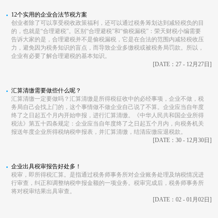
12个实用的企业合法节税方案
创业者除了可以享受税收政策福利，还可以通过税务筹划达到减轻税负的目
的，也就是“合理避税”。区别“合理避税”和“偷税漏税”：荣天财税小编需要
告诉大家的是，合理避税并不是偷税漏税，它是在合法的范围内减轻税收压
力，避免因为税务知识的盲点，而导致企业多缴税或被税务局罚款。所以，
企业有必要了解合理避税的基本知识。
[DATE：27 - 12月27日]
​汇算清缴需要做些什么呢？
汇算清缴一定要做吗？汇算清缴是所得税征收中的必经事项，企业不做，税
务局自己会找上门的，这个事情做不做企业自己说了不算。企业应当自年度
终了之日起五个月内开始申报，进行汇算清缴。《中华人民共和国企业所得
税法》第五十四条规定：企业应当自年度终了之日起五个月内，向税务机关
报送年度企业所得税纳税申报表，并汇算清缴，结清应缴应退税款。
[DATE：30 - 12月30日]
企业出具税审报告好处多！
税审，即所得税汇算。是指通过税务师事务所对企业账务处理及纳税情况进
行审查，纠正和调整纳税申报金额的一项业务。税审完成后，税务师事务所
将对税审结果出具审查。
[DATE：02 - 01月02日]