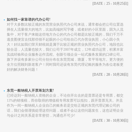
[DATE：25 - 10月25日]
如何找一家靠谱的代办公司!
对于大多数比较正规的东莞营业执照代办公司来说，通常都会把公司位置选
择在人流量很大的地方，比如高端的写字楼，或者好的小区里面，因为人流
集中，对于客户来能这些地方办公的代办公司都是比较正规的，我们千万不
逃贪图便宜去找那些很不起眼的小公司给自己代办营业执照，小心因小失
大！好比如我们荣天财税就是属于比较正规的营业执照代办公司，地段也比
较合适，人流量也较大，我们公司于2007年成立，12年成功运营，积累丰富
实战经验和企业服务运作流程。创新引领企业一站式服务发展的口碑公司。
旗下并设有多家分公司分别分布在东莞莞城，塘厦，常平等地方。更方便的
全方位照顾到新老客户！同时我司还设有东莞代理记账的服务为各位老板更
好的解决财务问题！
[DATE：28 - 10月28日]
东莞一般纳税人开票筹划方案!
已经达到一般纳税人资格的企业，不论你开出去的是普票还是专用票，都交
13%的销项税，而你取得的增值税专用发票可以抵扣，跟开普票无关。并且
作为一间一般纳税人企业自己的账务若是交给正规的东莞代理记账公司的
话，我们会很谨慎处理这些问题，或者不会让这些问题发生，这也证明企业
与会计之间关系是非常密切，沟通也不可少!
[DATE：30 - 10月30日]