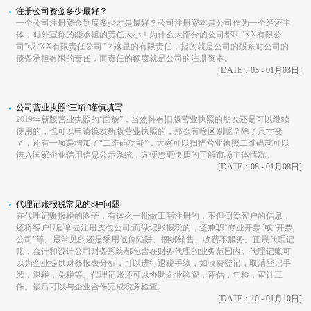
注册公司资金多少最好？
一个公司注册资金到底多少才是最好？公司注册资本是公司作为一个经济主
体，对外宣称的能承担的责任大小！为什么大部分的公司都叫“XX有限公
司”或“XX有限责任公司”？这里的有限责任，指的就是公司的股东对公司的
债务承担有限的责任，而责任的额度就是公司的注册资本。
[DATE：03 - 01月03日]
公司营业执照“三项”谨慎填写
2019年新版营业执照的“面貌”，当然持有旧版营业执照的朋友还是可以继续
使用的，也可以申请换发新版营业执照的，那么有啥区别呢？除了尺寸变
了，还有一项是增加了“二维码功能”，大家可以扫描营业执照二维码就可以
进入国家企业信用信息公示系统，方便您更快捷的了解市场主体情况。
[DATE：08 - 01月08日]
代理记账报税常见的8种问题
在代理记账报税的圈子，有这么一批做工商注册的，不但倒卖客户的信息，
还将客户U盾拿去注册皮包公司;而做记账报税的，还兼职“专业开票”或“开票
公司”等。最常见的还是采用低价陷阱、捆绑销售、收费不服务。正规代理记
账，会计和设计公司财务系统都包含在财务代理的业务范围内。代理记账可
以为企业提供财务报表分析，可以进行退税手续，如收费登记，取消登记手
续，退税，免税等。代理记账还可以协助企业验资，评估，年检，审计工
作。最后可以与企业合作完成税务检查。
[DATE：10 - 01月10日]