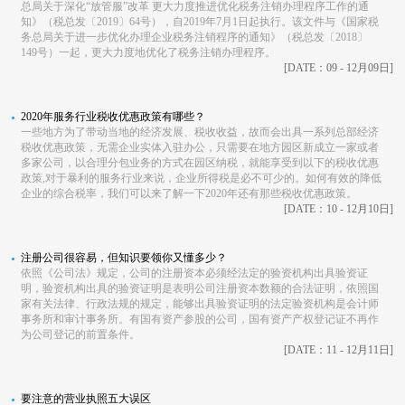
总局关于深化“放管服”改革 更大力度推进优化税务注销办理程序工作的通
知》（税总发〔2019〕64号），自2019年7月1日起执行。该文件与《国家税
务总局关于进一步优化办理企业税务注销程序的通知》（税总发〔2018〕
149号）一起，更大力度地优化了税务注销办理程序。
[DATE：09 - 12月09日]
2020年服务行业税收优惠政策有哪些？
一些地方为了带动当地的经济发展、税收收益，故而会出具一系列总部经济
税收优惠政策，无需企业实体入驻办公，只需要在地方园区新成立一家或者
多家公司，以合理分包业务的方式在园区纳税，就能享受到以下的税收优惠
政策,对于暴利的服务行业来说，企业所得税是必不可少的。如何有效的降低
企业的综合税率，我们可以来了解一下2020年还有那些税收优惠政策。
[DATE：10 - 12月10日]
注册公司很容易，但知识要领你又懂多少？
依照《公司法》规定，公司的注册资本必须经法定的验资机构出具验资证
明，验资机构出具的验资证明是表明公司注册资本数额的合法证明，依照国
家有关法律、行政法规的规定，能够出具验资证明的法定验资机构是会计师
事务所和审计事务所。有国有资产参股的公司，国有资产产权登记证不再作
为公司登记的前置条件。
[DATE：11 - 12月11日]
要注意的营业执照五大误区