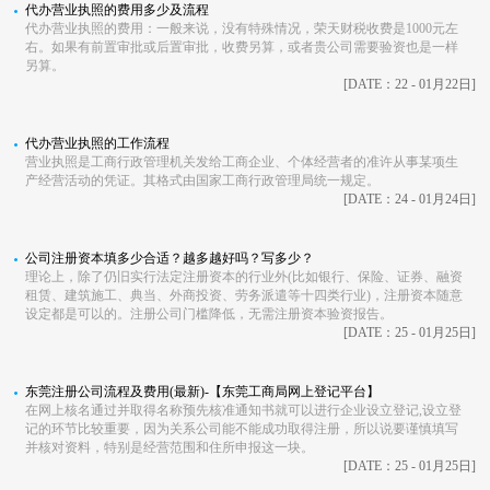
代办营业执照的费用多少及流程
代办营业执照的费用：一般来说，没有特殊情况，荣天财税收费是1000元左
右。如果有前置审批或后置审批，收费另算，或者贵公司需要验资也是一样
另算。
[DATE：22 - 01月22日]
代办营业执照的工作流程
营业执照是工商行政管理机关发给工商企业、个体经营者的准许从事某项生
产经营活动的凭证。其格式由国家工商行政管理局统一规定。
[DATE：24 - 01月24日]
公司注册资本填多少合适？越多越好吗？写多少？
理论上，除了仍旧实行法定注册资本的行业外(比如银行、保险、证券、融资
租赁、建筑施工、典当、外商投资、劳务派遣等十四类行业)，注册资本随意
设定都是可以的。注册公司门槛降低，无需注册资本验资报告。
[DATE：25 - 01月25日]
东莞注册公司流程及费用(最新)-【东莞工商局网上登记平台】
在网上核名通过并取得名称预先核准通知书就可以进行企业设立登记,设立登
记的环节比较重要，因为关系公司能不能成功取得注册，所以说要谨慎填写
并核对资料，特别是经营范围和住所申报这一块。
[DATE：25 - 01月25日]