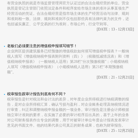
有营业执照的就是市场监督管理局官方认证过的合法合规经营的单位。营业
执照是登记主管部门依照法定条件和程序发给市场主体的准许从事某项生产
经营活动的凭证。合法合规经营是指市场主体的生产经营活动与法律、规则
和准则相一致。法律、规则和准则不仅包括那些具有法律约束力的文件，还
包括诚实廉正、公平交易的行为准则，市场公约，行业守则等。​
[DATE：13 - 12月13日]
老板们必须要注意的增值税申报填写细节！
企业跨区提供建筑服务已经预缴的增值税款如何填写增值税申报表？一般纳
税人填写《增值税纳税申报表附列资料（四）》（税额抵减情况表）和《增
值税纳税申报表》（一般纳税人适用）第28栏“分次预缴税额”；小规模纳税
人填写《增值税纳税申报表》（小规模纳税人适用）第21栏“本期预缴税
额”。
[DATE：21 - 12月21日]
税审报告跟审计报告到底有何不同？
税审报告是针对税法和会计法的差异，对年度企业所得税进行纳税调整的报
告，是对企业所得税汇算，确认亏损与盈利，对企业账务处理及纳税情况进
行审查，纠正和调整纳税申报金额的一项业务。审计报告是注册会计师根据
独立审计准则的要求，在实施了必要的审计程序后出具的，基于上年的业务
对公司财务报表作出专业的调整，用于对被审计单位年度会计报表发表审计
意见的书面文件。他的结果代表公司真正的财务成果，也称为财审报告。
[DATE：25 - 12月25日]