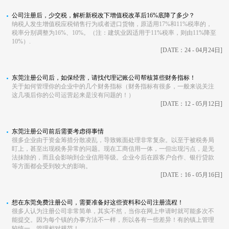
公司注册后，少交税，解析新税改下增值税改革后16%底降了多少？
纳税人发生增值税应税销售行为或者进口货物，原适用17%和11%税率的，
税率分别调整为16%、10%。（注：建筑业因适用于11%税率，则由11%降至
10%）.
[DATE：24 - 04月24日]
东莞注册公司后，如保经营，请找代理记账公司帮核算些财务指标！
关于如何管理你的企业中的几个财务指标（财务指标有很多，一般来说关注
这几项后你的公司运营起来是没有问题的！）
[DATE：12 - 05月12日]
东莞注册公司前后需要考虑得事情
很多企业由于资金筹措分散凌乱，导致账面处理非常复杂。以至于被税务局
盯上，甚至出现税务异常的问题。现在工商信用一体，一但出现污点，是无
法抹除的，而且会影响到企业信用等级。企业今后在跟客户合作、银行贷款
等方面都会受到较大的影响。
[DATE：16 - 05月16日]
想在东莞免费注册公司，需要准备好这些资料和公司注册流程！
很多人认为注册公司非常简单，其实不然，当你在网上申请时就可能多次不
能提交。因为每个镇的办事方法不一样，所以各有一些差异！有的镇上管理
较统一，管理相对规范！