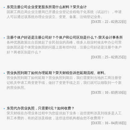
东莞注册公司企业变更股东所需什么材料？荣天会计
国家工商总局企业注册局已开通企业登记全程电子化系统（试运行），申请
人可以通过该系统办理企业设立、变更、备案、注销登记业务。
[DATE：22 - 02月22日]
注册个体户好还是注册公司好？个体户和公司区别是什么？-荣天会计事务所
各种优惠政策出台后掀起了全民创业的高峰，很多人创业时候去申办公司营
业执照还是个体营业执照的问题上面有些纠结，注册公司好还是注册个体户
好？两者区别是什么？
[DATE：25 - 02月25日]
营业执照到期了如何办理延期？荣天财税告诉您延期流程、材料。
营业执照到期了如何延期？营业执照到期后，我们需要到当地的工商注册登
记机关申请工商变更手续，做好了变更手续之后，我们就可以领取到一个新
的营业执照。
[DATE：10 - 03月10日]
东莞代办营业执照，只需要0元？如何收费？
荣天财税在办理业务过程中为您提供如下业务：这些资料涉及到很多是人工
和工本费的，有的还涉及税收，这些这些机构都会您不收费用？
[DATE：16 - 04月16日]