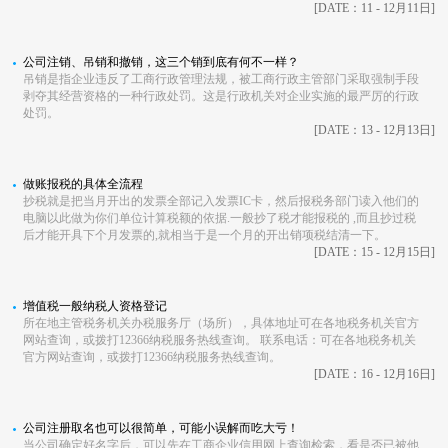
[DATE：11 - 12月11日]
公司注销、吊销和撤销，这三个销到底有何不一样？
吊销是指企业违反了工商行政管理法规，被工商行政主管部门采取强制手段
剥夺其经营资格的一种行政处罚。这是行政机关对企业实施的最严厉的行政
处罚。
[DATE：13 - 12月13日]
做账报税的具体全流程
抄税就是把当月开出的发票全部记入发票IC卡，然后报税务部门读入他们的
电脑以此做为你们单位计算税额的依据.一般抄了税才能报税的 ,而且抄过税
后才能开具下个月发票的,就相当于是一个月的开出销项税结清一下。
[DATE：15 - 12月15日]
增值税一般纳税人资格登记
所在地主管税务机关办税服务厅（场所），具体地址可在各地税务机关官方
网站查询，或拨打12366纳税服务热线查询。 联系电话：可在各地税务机关
官方网站查询，或拨打12366纳税服务热线查询。
[DATE：16 - 12月16日]
公司注册取名也可以很简单，可能小误解而吃大亏！
当公司确定好名字后，可以先在工商企业信用网上查询检索，看是否已被他