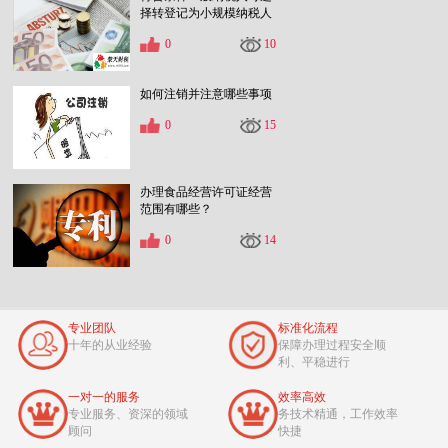
择转登记为小规模纳税人
0
10
如何注销并注意哪些事项
0
15
办理食品经营许可证经营
范围有哪些？
0
14
专业团队
标准化流程
十年的从业经验
保障办理过程安全顺
利、平稳进行
一对一的服务
效率高效
专业服务、资深的领域
务技术精通，工作效率
顾问
快捷