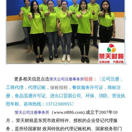
更多相关信息点击
链接
：
〔
公司注册
，
荣天公司注册事务所
工商代理，代理记账，
做账报税
，餐饮服务许可证，商标注
册，食品流通许可证、进出口贸易公司、环保、消防、营业执
照年检、
咨询热线：
13712300955
〕
（www.rt886.com).成立于2007年10
荣天公司注册事务所
月， 荣天财税是东莞市政府特许、授权的企业登记代理服
务，是所经国家财 政局特批的代理记账机构、国家税务部门