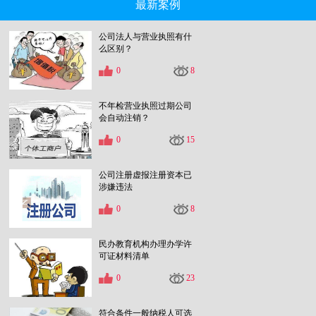
最新案例
公司法人与营业执照有什
么区别？
0
8
不年检营业执照过期公司
会自动注销？
0
15
公司注册虚报注册资本已
涉嫌违法
0
8
民办教育机构办理办学许
可证材料清单
0
23
符合条件一般纳税人可选